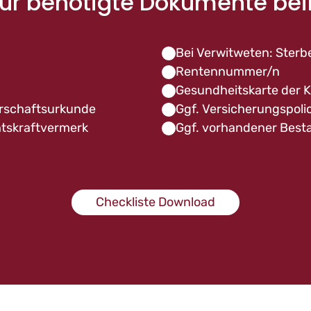
für benötigte Dokumente bei
Bei Verwitweten: Sterb
Rentennummer/n
Gesundheitskarte der 
rschafts­urkunde
Ggf. Versicherungspoli
htskraftvermerk
Ggf. vorhandener Best
Checkliste Download