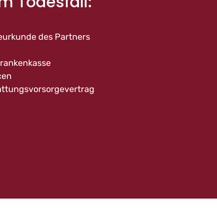
m Todesfall:
eurkunde des Partners
Krankenkasse
cen
attungsvorsorgevertrag