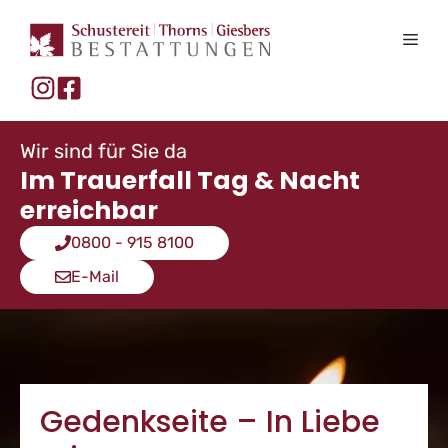
Zum
Inhalt
Men
springen
Wir sind für Sie da
Im Trauerfall Tag & Nacht
erreichbar
0800 - 915 8100
E-Mail
Gedenkseite – In Liebe